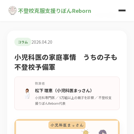
不登校克服支援りぼんReborn
ホーム
>
ブログ
>
小児科医の家庭事情 うちの子も不登校予備軍
2026.04.20
コラム
小児科医の家庭事情 うちの子も
不登校予備軍
執筆者
松下 理恵（小児科医まっさん）
小児科専門医 ／ 5万組以上の親子を診察 ／
不登校支
援りぼんReborn代表